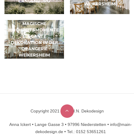
LANGENBURG
WEIKERSHEIM
MAGISCHE
HOCHZEITSMOMENTE:
ELEGANTE
DEKORATION IN DER
ORANGERIE
WEIKERSHEIM
Copyright 2021 © M.A.I.N. Dekodesign
Designed by
DesignHooks
Anna Ickert •
Lange Gasse 3 •
97996 Niederstetten •
info@main-
dekodesign.de •
Tel.: 0152 53651261