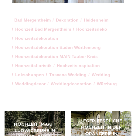
Bad Mergentheim
Dekoration
Heidenheim
Hochzeit Bad Mergentheim
Hochzeitsdeko
Hochzeitsdekoration
Hochzeitsdekoration Baden Württemberg
Hochzeitsdekoration MAIN Tauber Kreis
Hochzeitsfloristik
Hochzeitsinspiration
Lokschuppen
Toscana Wedding
Wedding
Weddingdecor
Weddingdecoration
Würzburg
LEGER-FESTLICHE
HOCHZEIT IM GUT
HOCHZEIT IN DER
LUDWIGSRUHE IN
ORANGERIE IN