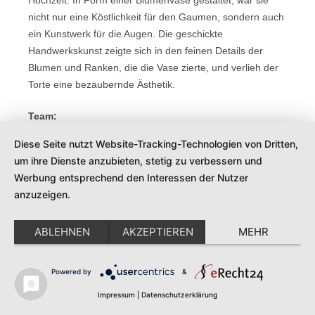
nicht nur eine Köstlichkeit für den Gaumen, sondern auch
ein Kunstwerk für die Augen. Die geschickte
Handwerkskunst zeigte sich in den feinen Details der
Blumen und Ranken, die die Vase zierte, und verlieh der
Torte eine bezaubernde Ästhetik.
Team:
Location: Winzerhof Stahl –
Diese Seite nutzt Website-Tracking-Technologien von Dritten,
https://www.winzerhof-stahl.de/
um ihre Dienste anzubieten, stetig zu verbessern und
Bilder: Saerahgraphy –
https://saerahgraphy.de/
Werbung entsprechend den Interessen der Nutzer
Dekoration & Floristik – WIR
anzuzeigen.
Styling: loveglow_by_sonjaschary
Kleid & Haarschmuck: Ivory & Blush – Brautmode –
ABLEHNEN
AKZEPTIEREN
MEHR
https://www.ivoryandblush.de/
Papeterie: Papierwerk by Sonja Regina
Torte: Henrikes Art of Cakes –
Powered by
&
https://www.henrikesartofcakes.com/
Impressum
|
Datenschutzerklärung