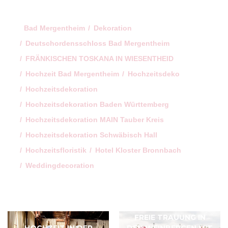
Bad Mergentheim
Dekoration
Deutschordensschloss Bad Mergentheim
FRÄNKISCHEN TOSKANA IN WIESENTHEID
Hochzeit Bad Mergentheim
Hochzeitsdeko
Hochzeitsdekoration
Hochzeitsdekoration Baden Württemberg
Hochzeitsdekoration MAIN Tauber Kreis
Hochzeitsdekoration Schwäbisch Hall
Hochzeitsfloristik
Hotel Kloster Bronnbach
Weddingdecoration
FREIE TRAUUNG IN
HOCHZEIT IN DER
DEN WEINBERGEN MIT