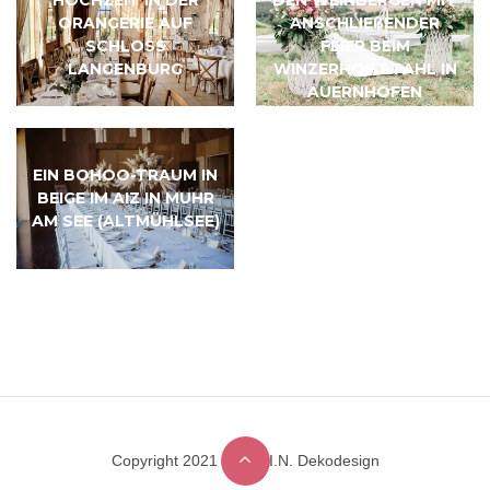
ORANGERIE AUF
ANSCHLIEßENDER
SCHLOSS
FEIER BEIM
LANGENBURG
WINZERHOF STAHL IN
AUERNHOFEN
EIN BOHOO-TRAUM IN
BEIGE IM AIZ IN MUHR
AM SEE (ALTMÜHLSEE)
Copyright 2021 © M.A.I.N. Dekodesign
Designed by
DesignHooks