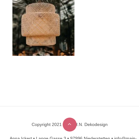
Copyright 2021 © M.A.I.N. Dekodesign
Designed by
DesignHooks
Anna Ickert •
Lange Gasse 3 •
97996 Niederstetten •
info@main-