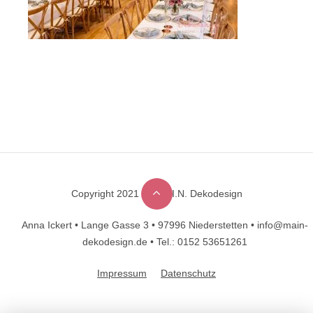
Copyright 2021 © M.A.I.N. Dekodesign
Designed by
DesignHooks
Anna Ickert •
Lange Gasse 3 •
97996 Niederstetten •
info@main-
dekodesign.de •
Tel.: 0152 53651261
Impressum
Datenschutz