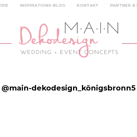
ERIE
INSPIRATIONS-BLOG
KONTAKT
PARTNER &
@main-dekodesign_königsbronn5