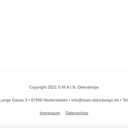
Copyright 2021 © M.A.I.N. Dekodesign
Designed by
DesignHooks
Lange Gasse 3 •
97996 Niederstetten •
info@main-dekodesign.de •
Te
Impressum
Datenschutz