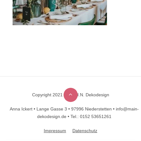
Copyright 2021 © M.A.I.N. Dekodesign
Designed by
DesignHooks
Anna Ickert •
Lange Gasse 3 •
97996 Niederstetten •
info@main-
dekodesign.de •
Tel.: 0152 53651261
Impressum
Datenschutz