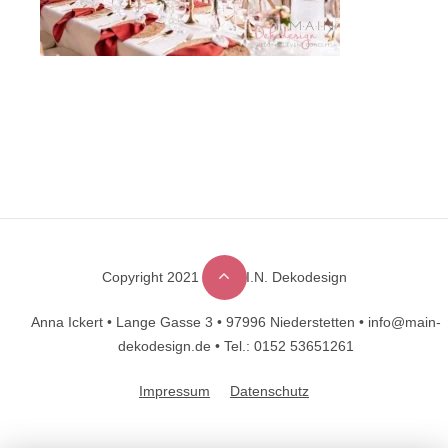
Copyright 2021 © M.A.I.N. Dekodesign
Designed by
DesignHooks
Anna Ickert •
Lange Gasse 3 •
97996 Niederstetten •
info@main-
dekodesign.de •
Tel.: 0152 53651261
Impressum
Datenschutz