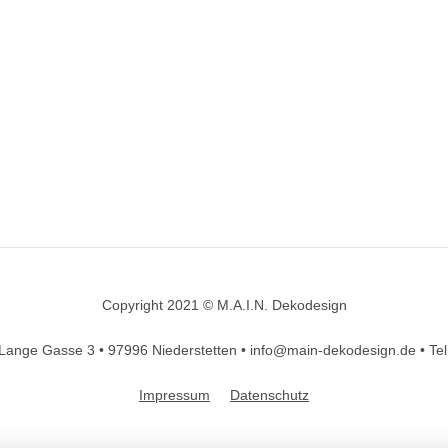
Copyright 2021 © M.A.I.N. Dekodesign
Designed by
DesignHooks
Lange Gasse 3 •
97996 Niederstetten •
info@main-dekodesign.de •
Te
Impressum
Datenschutz