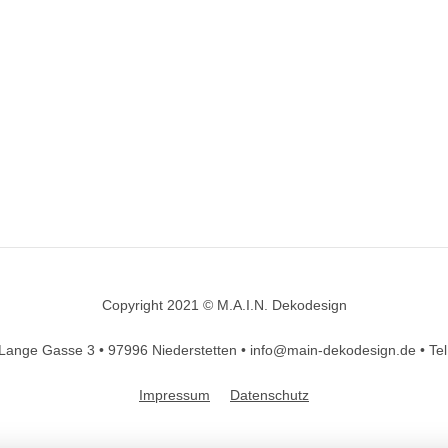
Copyright 2021 © M.A.I.N. Dekodesign
Designed by
DesignHooks
Lange Gasse 3 •
97996 Niederstetten •
info@main-dekodesign.de •
Te
Impressum
Datenschutz