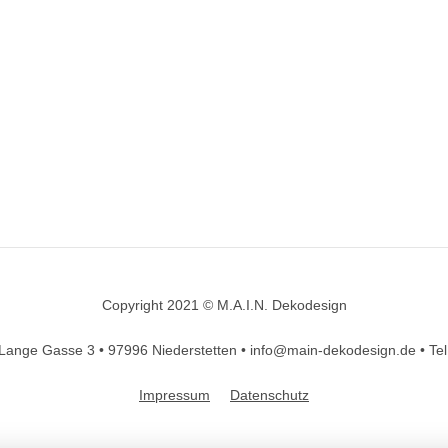
Copyright 2021 © M.A.I.N. Dekodesign
Designed by
DesignHooks
Lange Gasse 3 •
97996 Niederstetten •
info@main-dekodesign.de •
Te
Impressum
Datenschutz