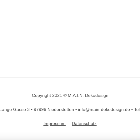
Copyright 2021 © M.A.I.N. Dekodesign
Designed by
DesignHooks
Lange Gasse 3 •
97996 Niederstetten •
info@main-dekodesign.de •
Te
Impressum
Datenschutz