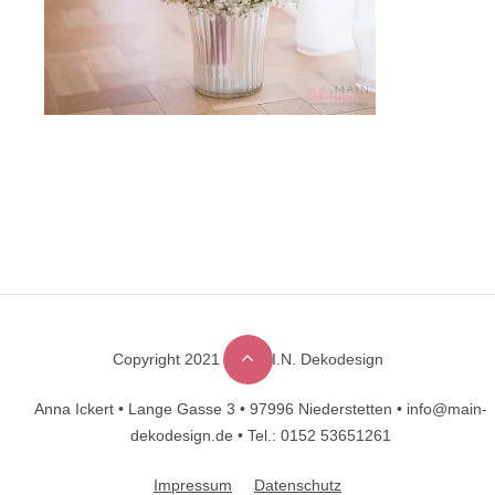
Copyright 2021 © M.A.I.N. Dekodesign
Designed by
DesignHooks
Anna Ickert •
Lange Gasse 3 •
97996 Niederstetten •
info@main-
dekodesign.de •
Tel.: 0152 53651261
Impressum
Datenschutz